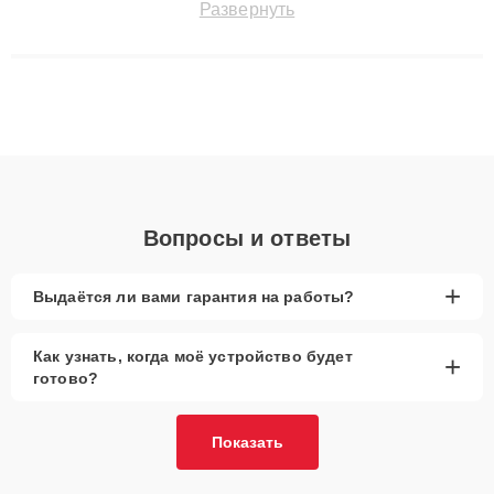
Развернуть
сохранением гарантии до 3 лет. Наши мастера решают
сложные случаи: от замены матриц и материнских плат до
ремонта после залития и восстановления данных. Благодаря
высокой квалификации и ответственному подходу клиенты
получают быстрый, качественный ремонт и понятные
объяснения по результатам диагностики.
Вопросы и ответы
+
Выдаётся ли вами гарантия на работы?
Как узнать, когда моё устройство будет
+
готово?
Показать