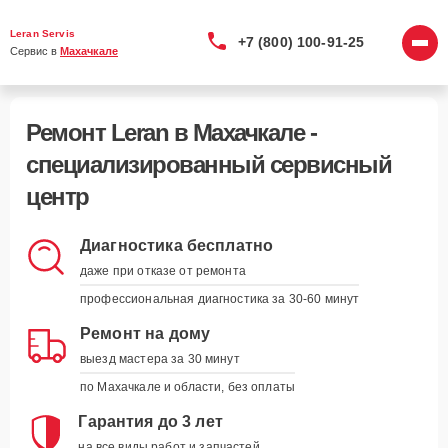
Leran Servis
+7 (800) 100-91-25
Сервис в 
Махачкале
Ремонт Leran в Махачкале -
специализированный сервисный
центр
Курьерская доставка
Диагностика бесплатно
заберём и вернём устройство
даже при отказе от ремонта
наши курьеры приедут в удобное для вас
профессиональная диагностика за 30-60 минут
время и привезут устройство обратно, когда
оно будет готово
Ремонт на дому
выезд мастера за 30 минут
Запись на удобное время
по Махачкале и области, без оплаты
вы выбираете - мы подстраиваемся
укажите дату, время и модель устройства, а
Гарантия до 3 лет
мы свяжемся для подтверждения
на все виды работ и запчастей