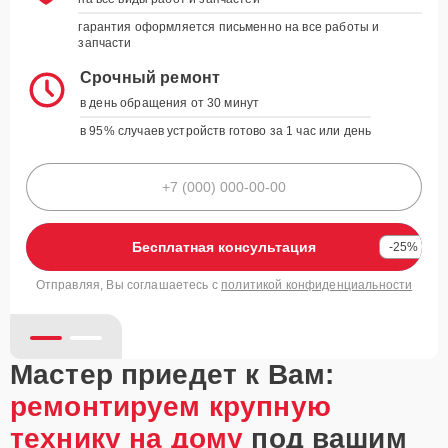
Гарантия до 3 лет
гарантия оформляется письменно на все работы и
запчасти
на все виды работ и запчастей
гарантия оформляется письменно на все работы и
Срочный ремонт
запчасти
в день обращения от 30 минут
Срочный ремонт
в 95% случаев устройств готово за 1 час или день
в день обращения от 30 минут
в 95% случаев устройств готово за 1 час или день
Бесплатная консультация
-25%
Отправляя, Вы соглашаетесь с
политикой конфиденциальности
Бесплатная консультация
-25%
политикой конфиденциальности
Мастер приедет к Вам:
ремонтируем крупную
технику на дому
под вашим